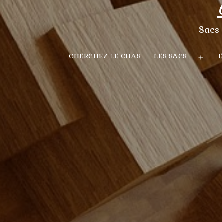
Sacs 
CHERCHEZ LE CHAS
LES SACS
Ouvr
le
men