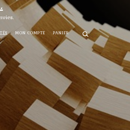
.
nvies.
RECHERCHER…
TÉS
MON COMPTE
PANIER