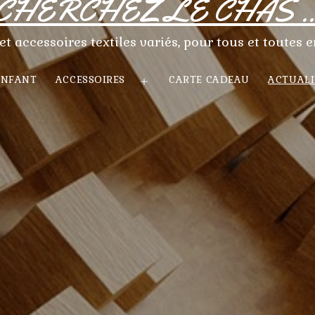
CHERCHEZ LE CHAS ..
et accessoires textiles variés, pour tous et toutes e
ENFANT
ACCESSOIRES
CARTE CADEAU
ACTUALI
ir
Ouvrir
le
u
menu