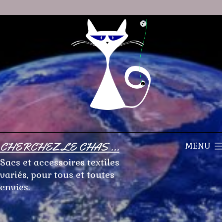
Aller
au
contenu
CHERCHEZ LE CHAS ...
MENU
Sacs et accessoires textiles
variés, pour tous et toutes
envies.