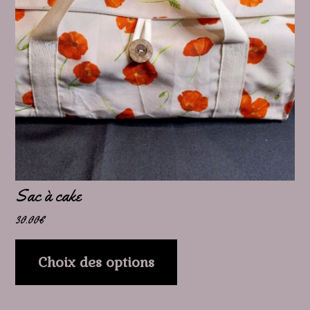
variations.
Les
options
peuvent
être
choisies
sur
la
page
Sac à cake
du
30.00
€
produit
Choix des options