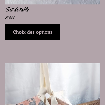
page
Set de table
du
27.00
€
produit
Choix des options
Ce
produit
a
plusieurs
variations.
Les