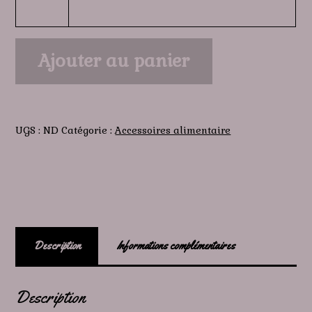
quantité
Ajouter au panier
de
Le
Sac
Gourmand
UGS :
ND
Catégorie :
Accessoires alimentaire
Description
Informations complémentaires
Description