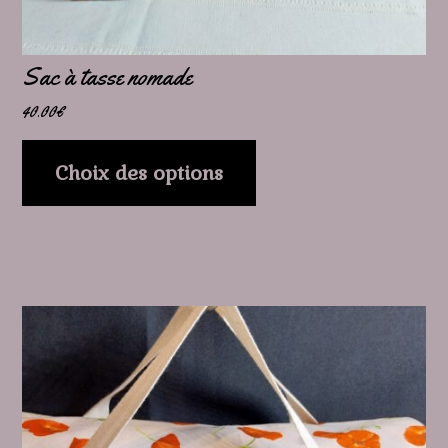
la
page
Sac à tasse nomade
du
40.00
€
produit
Choix des options
Ce
produit
a
plusieurs