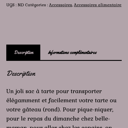
tarte
UGS :
ND
Catégories :
Accessoires
,
Accessoires alimentaire
Description
Informations complémentaires
Description
Un joli sac à tarte pour transporter
élégamment et facilement votre tarte ou
votre gâteau (rond). Pour pique-niquer,
pour le repas du dimanche chez belle-
maman, pour aller chez les copains, on