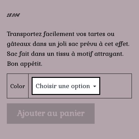
28.00
€
Transportez facilement vos tartes ou
gâteaux dans un joli sac prévu à cet effet.
Sac fait dans un tissu à motif attrayant.
Bon appétit.
Color
quantité
Ajouter au panier
de
Sac
à