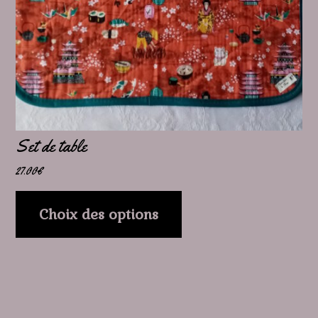
peuvent
être
choisies
sur
la
page
Set de table
du
27.00
€
produit
Choix des options