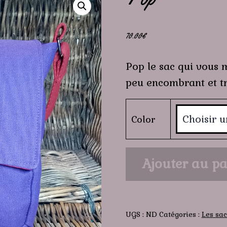
70.00
€
Pop le sac qui vous m
peu encombrant et tr
Color
quantité
Ajouter au pa
de
Pop
UGS :
ND
Catégories :
Les sac