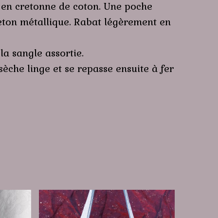
r en cretonne de coton. Une poche
eton métallique. Rabat légèrement en
la sangle assortie.
èche linge et se repasse ensuite à fer
Ce
produit