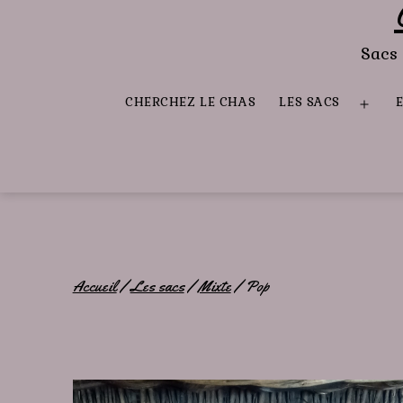
Sacs 
CHERCHEZ LE CHAS
LES SACS
Ouvr
le
men
Accueil
/
Les sacs
/
Mixte
/ Pop