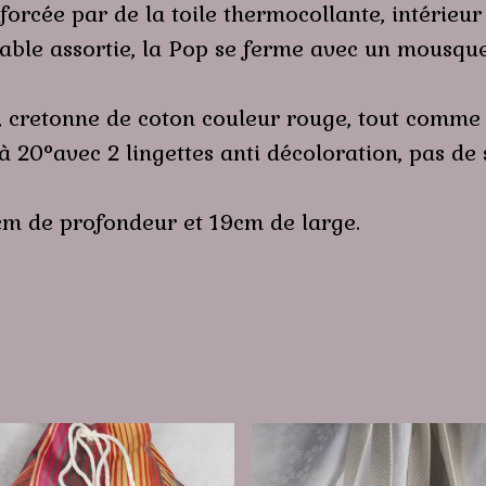
nforcée par de la toile thermocollante, intérieu
able assortie, la Pop se ferme avec un mousqu
e, cretonne de coton couleur rouge, tout comme 
0°avec 2 lingettes anti décoloration, pas de s
cm de profondeur et 19cm de large.
t