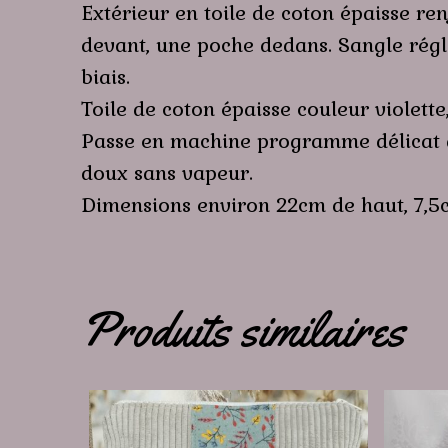
Extérieur en toile de coton épaisse re
devant, une poche dedans. Sangle régl
biais.
Toile de coton épaisse couleur violett
Passe en machine programme délicat à 2
doux sans vapeur.
Dimensions environ 22cm de haut, 7,5
Produits similaires
Ce
produi