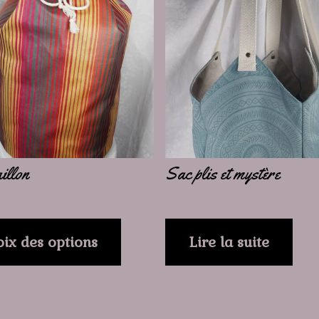
urs
ons.
s
nt
illon
Sac plis et mystère
es
ix des options
Lire la suite
t