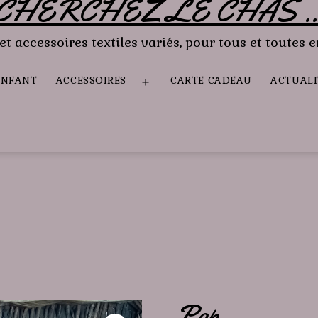
CHERCHEZ LE CHAS ..
et accessoires textiles variés, pour tous et toutes e
ENFANT
ACCESSOIRES
CARTE CADEAU
ACTUALI
ir
Ouvrir
le
u
menu
Pop