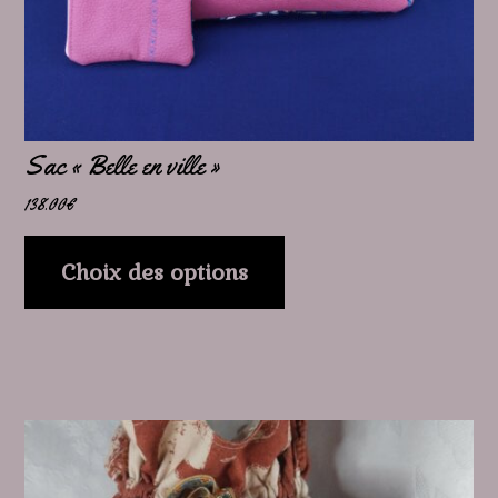
choisies
sur
la
page
Sac « Belle en ville »
du
138.00
€
produit
Choix des options
Ce
produit