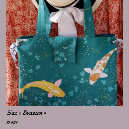
Sac « Evasion »
99.00
€