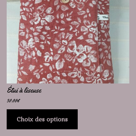
variations.
Les
options
peuvent
être
choisies
sur
la
page
Étui à liseuse
du
30.00
€
produit
Choix des options