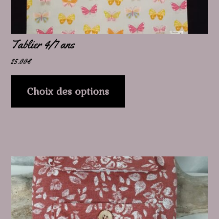
sur
la
page
Tablier 4/7 ans
du
25.00
€
produit
Choix des options
Ce
produit
a
plusieurs