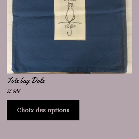
Les
options
peuvent
être
choisies
sur
la
page
Tote bag Dole
du
35.00
€
produit
Choix des options