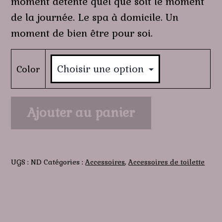
moment détente quel que soit le moment
de la journée. Le spa à domicile. Un
moment de bien être pour soi.
Color
quantité
Ajouter au panier
de
Bulle
de
coton
UGS :
ND
Catégories :
Accessoires
,
Accessoires de toilette