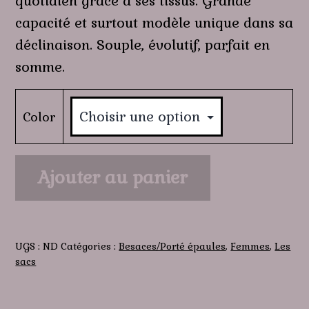
quotidien grâce à ses tissus. Grande
capacité et surtout modèle unique dans sa
déclinaison. Souple, évolutif, parfait en
somme.
Color
quantité
Ajouter au panier
de
Le
Simplissime
UGS :
ND
Catégories :
Besaces/Porté épaules
,
Femmes
,
Les
sacs