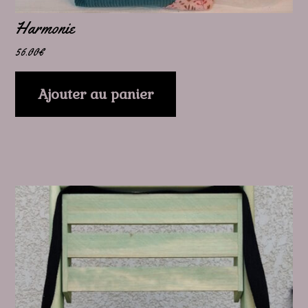
Harmonie
56.00
€
Ajouter au panier
Ce
produit
a
plusieurs
variations.
Les