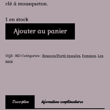
clé à mousqueton.
1 en stock
quantité
Ajouter au panier
de
Le
carré
déco
UGS :
ND
Catégories :
Besaces/Porté épaules
,
Femmes
,
Les
sacs
Description
Informations complémentaires