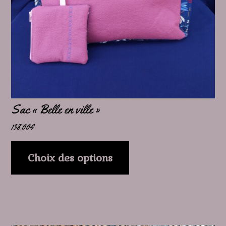
peuvent
être
choisies
sur
la
page
Sac « Belle en ville »
du
138.00
€
produit
Choix des options