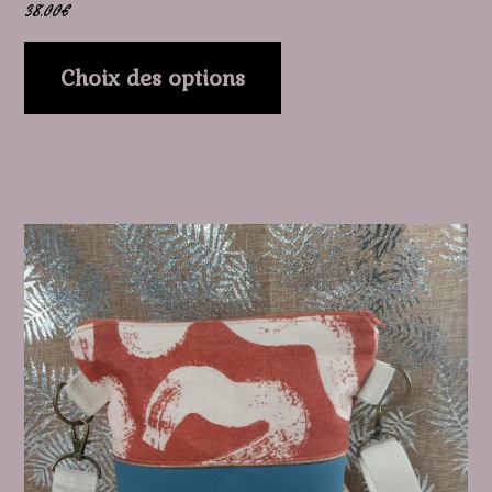
38.00
€
produit
Choix des options