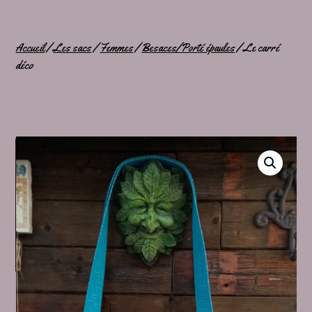
Accueil
/
Les sacs
/
Femmes
/
Besaces/Porté épaules
/ Le carré
déco