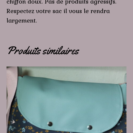
chiffon doux. Pas de produits agressifs.
Respectez votre sac il vous le rendra
largement.
Produits similaires
Ce
produit
a
plusieurs
variations.
Les
options