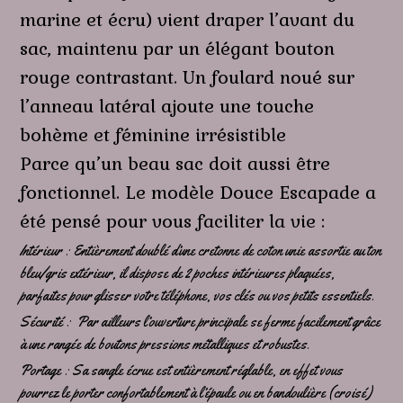
marine et écru) vient draper l’avant du
sac, maintenu par un élégant bouton
rouge contrastant. Un foulard noué sur
l’anneau latéral ajoute une touche
bohème et féminine irrésistible
Parce qu’un beau sac doit aussi être
fonctionnel. Le modèle Douce Escapade a
été pensé pour vous faciliter la vie :
Intérieur : Entièrement doublé d’une cretonne de coton unie assortie au ton
bleu/gris extérieur, il dispose de 2 poches intérieures plaquées,
parfaites pour glisser votre téléphone, vos clés ou vos petits essentiels.
Sécurité : Par ailleurs l’ouverture principale se ferme facilement grâce
à une rangée de boutons pressions métalliques et robustes.
Portage : Sa sangle écrue est entièrement réglable, en effet vous
pourrez le porter confortablement à l’épaule ou en bandoulière (croisé)