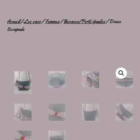
Accueil
/
Les sacs
/
Femmes
/
Besaces/Porté épaules
/ Douce
Escapade