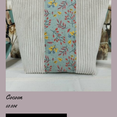
Cocoon
60.00
€