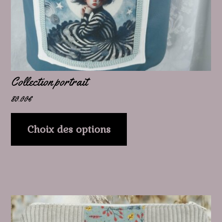
être
choisies
sur
la
page
Collection portrait
du
80.00
€
produit
Choix des options