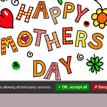
u’elles sont uniques chaque lot est créé en e
 allowing all third-party services
OK, accept all
Deny 
 pas de prévoir le délai d’acheminement de vot
r prêt à offrir.