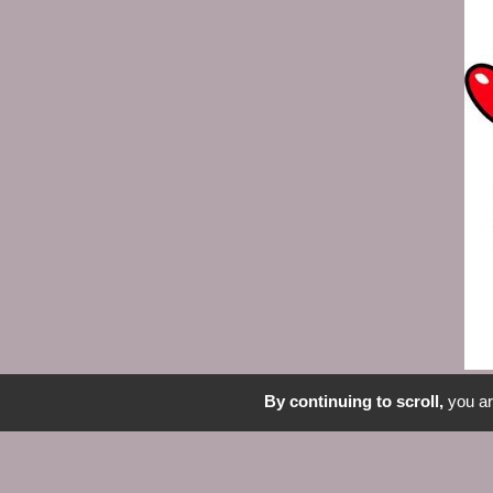
Pour montrer à vos mamans q
By continuing to scroll,
you are
Si vous commandez n’oubliez
pourrai, sur demande, emballe