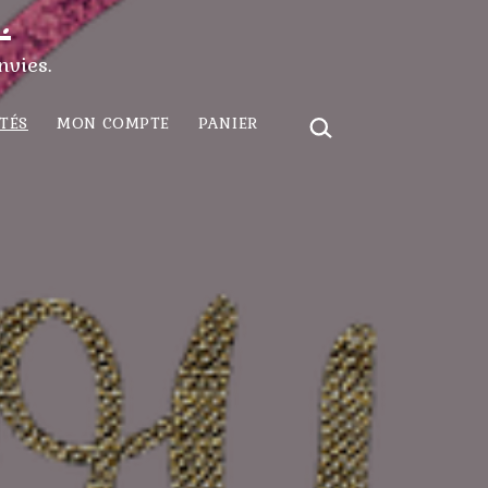
.
nvies.
RECHERCHER…
TÉS
MON COMPTE
PANIER