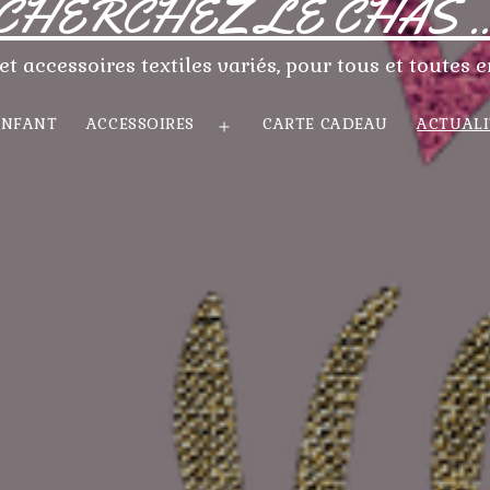
CHERCHEZ LE CHAS ..
et accessoires textiles variés, pour tous et toutes e
ENFANT
ACCESSOIRES
CARTE CADEAU
ACTUALI
ir
Ouvrir
le
u
menu