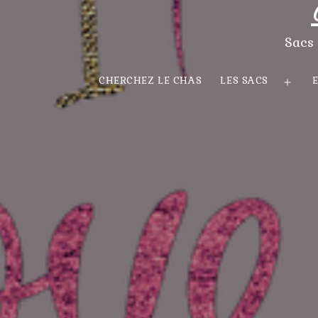
Sacs 
CHERCHEZ LE CHAS
LES SACS
Ouvr
le
men