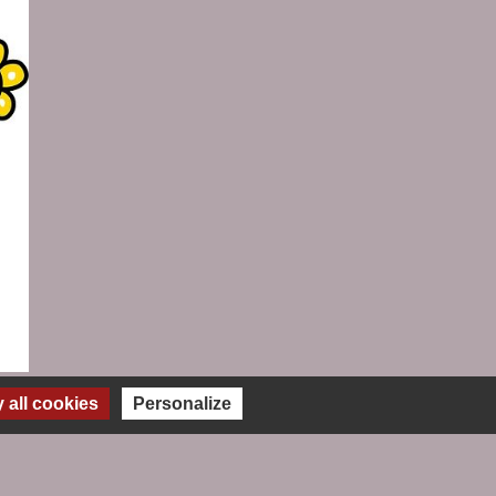
xemplaire unique également.
all cookies
Personalize
re paquet. Paquet que je