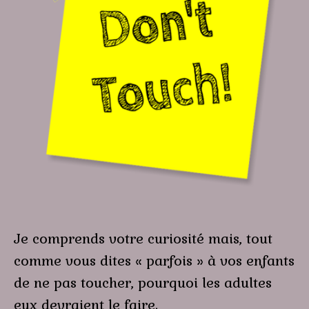
Je comprends votre curiosité mais, tout
comme vous dites « parfois » à vos enfants
de ne pas toucher, pourquoi les adultes
eux devraient le faire.