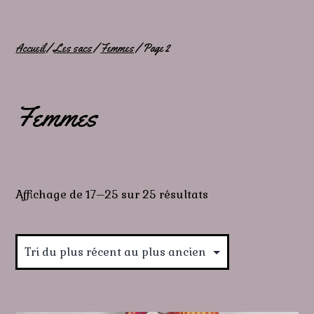
Accueil
/
Les sacs
/
Femmes
/ Page 2
Femmes
Trié
Affichage de 17–25 sur 25 résultats
du
plus
récent
au
plus
ancien