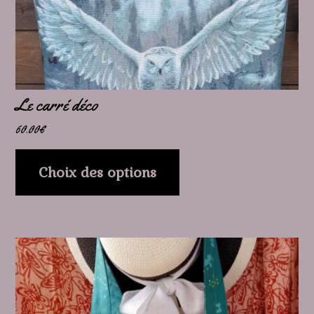
choisies
sur
la
page
Le carré déco
du
60.00
€
produit
Choix des options