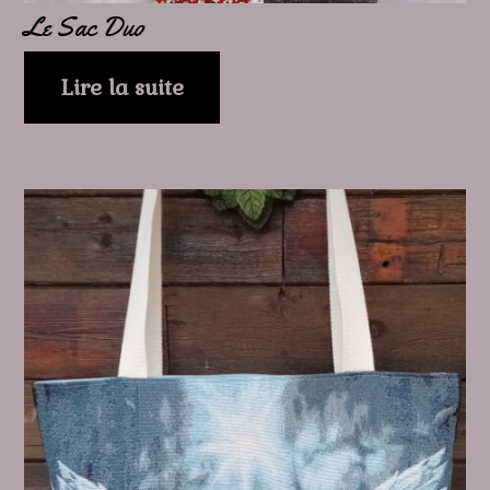
Le Sac Duo
Lire la suite
Ce
produit
a
plusieurs
variations.
Les
options
peuvent
être