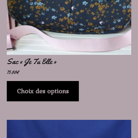
peuvent
être
choisies
sur
la
page
Sac « Je Tu Elle »
du
73.00
€
produit
Choix des options
Ce
produit