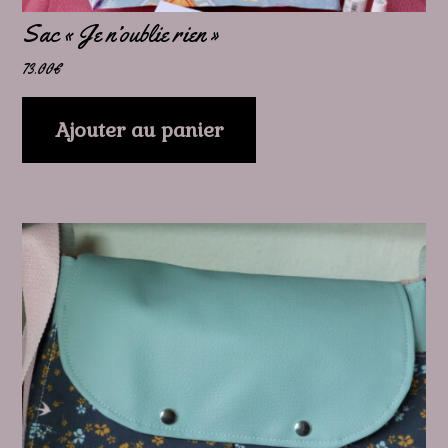
Sac « Je n’oublie rien »
73.00
€
Ajouter au panier
Ce
produit
a
plusieurs
variations.
Les
options