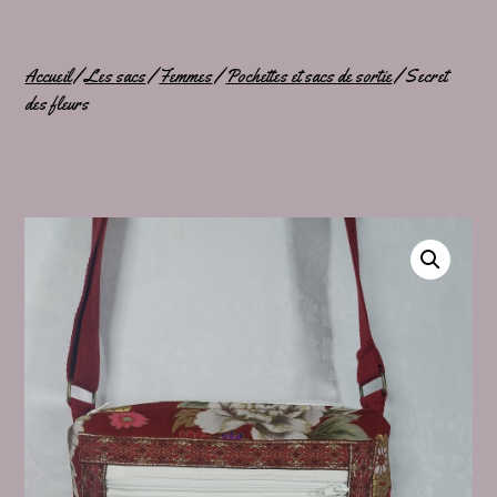
Accueil
/
Les sacs
/
Femmes
/
Pochettes et sacs de sortie
/ Secret
des fleurs