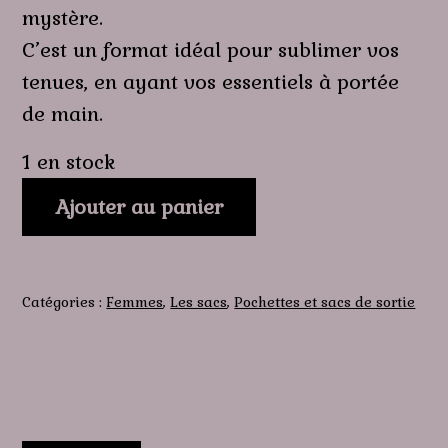
mystère.
C’est un format idéal pour sublimer vos
tenues, en ayant vos essentiels à portée
de main.
1 en stock
quantité
Ajouter au panier
de
Secret
des
fleurs
Catégories :
Femmes
,
Les sacs
,
Pochettes et sacs de sortie