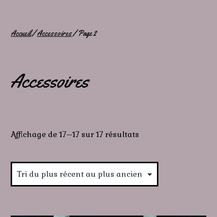
Accueil
/
Accessoires
/ Page 2
Accessoires
Trié
Affichage de 17–17 sur 17 résultats
du
plus
récent
au
plus
ancien