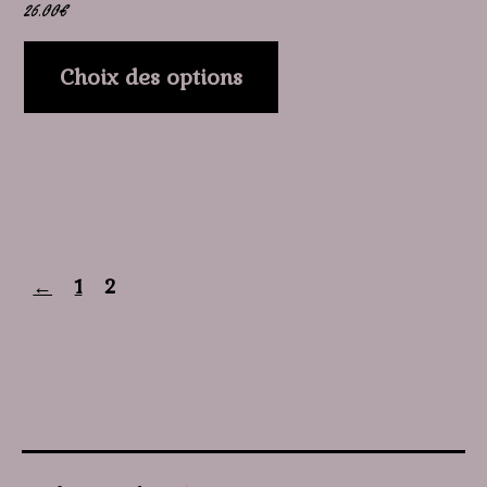
26.00
€
produit
Choix des options
←
1
2